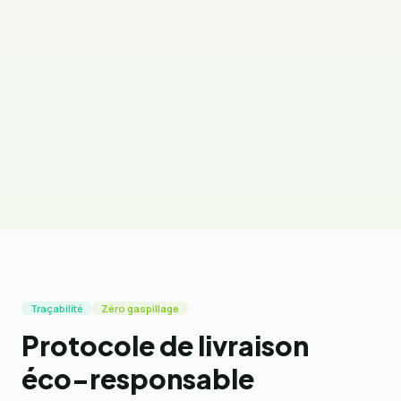
Le calcul repose sur Agribalyse v3.2 (ADEME)
et la Base Carbone ADEME — deux référentiels
officiels français. Les Plaisirs Fruités est, le seul
prestataire de fruits au bureau à proposer
cette fonctionnalité, avec un rapport
directement intégrable dans le reporting RSE
de l'entreprise cliente.
Traçabilité
Zéro gaspillage
Protocole de livraison
éco-responsable