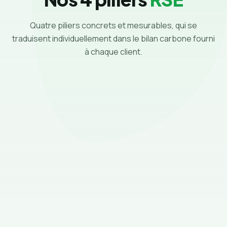
Quatre piliers concrets et mesurables, qui se
traduisent individuellement dans le bilan carbone fourni
à chaque client.
PILIER 1
Électrification de notre flotte de
livraison
Nous renouvelons nos véhicules de livraison
depuis 2019 en privilégiant systématiquement
l'électrique. Objectif affiché : 100 % de livraisons