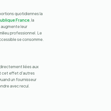
portions quotidiennes la
publique France
, la
u augmente leur
milieu professionnel. Le
t accessible se consomme.
directement liées aux
 cet effet d'autres
 Quand un fournisseur
endre avec recul.