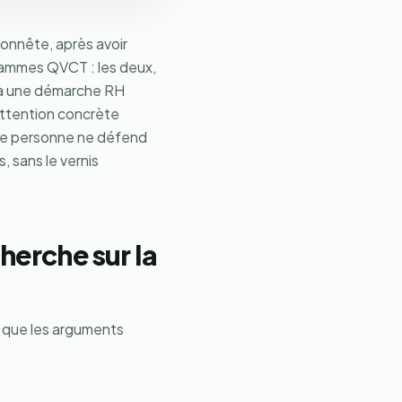
honnête, après avoir
rammes QVCT : les deux,
s à une démarche RH
 attention concrète
que personne ne défend
, sans le vernis
cherche sur la
te que les arguments