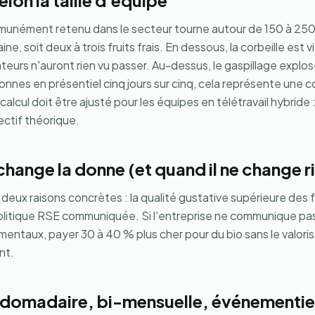
lon la taille d'équipe
munément retenu dans le secteur tourne autour de 150 à 25
e, soit deux à trois fruits frais. En dessous, la corbeille est v
ateurs n'auront rien vu passer. Au-dessus, le gaspillage explos
onnes en présentiel cinq jours sur cinq, cela représente u
 calcul doit être ajusté pour les équipes en télétravail hybrid
ectif théorique.
change la donne (et quand il ne change r
 deux raisons concrètes : la qualité gustative supérieure des f
litique RSE communiquée. Si l'entreprise ne communique pas p
taux, payer 30 à 40 % plus cher pour du bio sans le valori
nt.
domadaire, bi-mensuelle, événementie