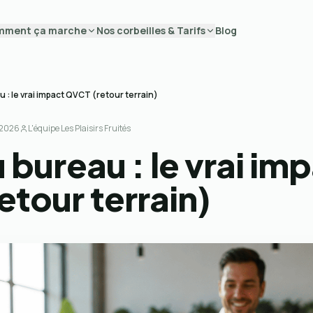
mment ça marche
Nos corbeilles & Tarifs
Blog
u : le vrai impact QVCT (retour terrain)
 2026
L'équipe Les Plaisirs Fruités
u bureau : le vrai im
etour terrain)