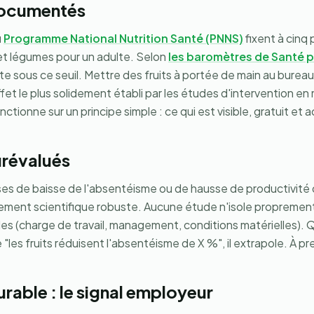
documentés
u
Programme National Nutrition Santé (PNNS)
fixent à cinq 
et légumes pour un adulte. Selon
les baromètres de Santé 
te sous ce seuil. Mettre des fruits à portée de main au burea
fet le plus solidement établi par les études d'intervention en 
ctionne sur un principe simple : ce qui est visible, gratuit e
urévalués
es de baisse de l'absentéisme ou de hausse de productivité 
ment scientifique robuste. Aucune étude n'isole proprement
les (charge de travail, management, conditions matérielles).
 "les fruits réduisent l'absentéisme de X %", il extrapole. À pr
urable : le signal employeur