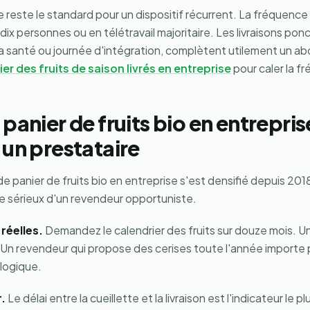
e reste le standard pour un dispositif récurrent. La fréquenc
ix personnes ou en télétravail majoritaire. Les livraisons ponc
a santé ou journée d'intégration, complètent utilement un 
er des fruits de saison livrés en entreprise
pour caler la f
 panier de fruits bio en entreprise
 un prestataire
de panier de fruits bio en entreprise s'est densifié depuis 201
re sérieux d'un revendeur opportuniste.
 réelles.
Demandez le calendrier des fruits sur douze mois. Un
 Un revendeur qui propose des cerises toute l'année importe p
logique.
.
Le délai entre la cueillette et la livraison est l'indicateur le 