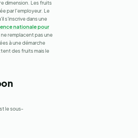
 dimension. Les fruits
tée par l'employeur. Le
l s'inscrive dans une
ence nationale pour
ts ne remplacent pas une
égrées à une démarche
tent des fruits mais le
bon
st le sous-