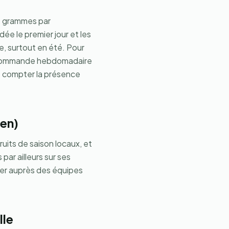
0 grammes par
idée le premier jour et les
e, surtout en été. Pour
ne commande hebdomadaire
e : compter la présence
ien)
ruits de saison locaux, et
ar ailleurs sur ses
ser auprès des équipes
lle